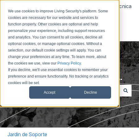
Español - México
Traducciones de Mostrar submenú
Más asistencia técnica
We use cookies to improve Living Security's platform. Some
cookies are necessary for our website and services to
function properly. Other cookies are optional and help
personalize your experience, including support resources
and analytics. You can consent to all cookies, decline all
optional cookies, or manage optional cookies. Without a
selection, our default cookie settings will apply. You can
change your preferences at any time. To learn more, about
the cookies we use, view our
Privacy Policy
.
If you decline, we'll use essential cookies to remember your
Cuanto más sabes, más creces...
preference and ensure functionality. No tracking or analytics
cookies will be set.
Accept
Decline
No hay sugerencias porque el campo de búsqueda est
Jardin de Soporte