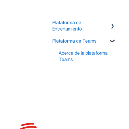
Plataforma de
Entrenamiento
Plataforma de Teams
Acerca del sitio de
Entrenamiento
Acerca de la plataforma
Preguntas frecuentes
Teams
sobre el sitio de
Entrenamiento
Notificaciones de correo
electrónico de
Entrenamiento