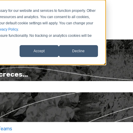
 para
ary for our website and services to function properly. Other
resources and analytics. You can consent to all cookies,
our default cookie settings will apply. You can change your
ivacy Policy
.
ure functionality. No tracking or analytics cookies will be
Accept
Decline
reces...
o de búsqueda está vacío.
 Teams