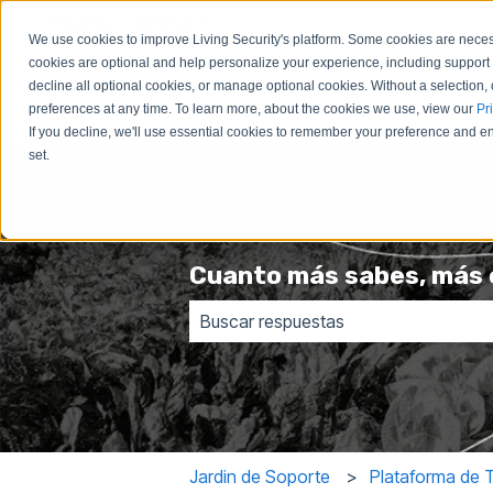
Español - México
Traducciones de Mostrar submenú
We use cookies to improve Living Security's platform. Some cookies are necess
cookies are optional and help personalize your experience, including support 
decline all optional cookies, or manage optional cookies. Without a selection, 
preferences at any time. To learn more, about the cookies we use, view our
Pr
If you decline, we'll use essential cookies to remember your preference and ens
set.
Cuanto más sabes, más c
No hay sugerencias porque el camp
Jardin de Soporte
Plataforma de